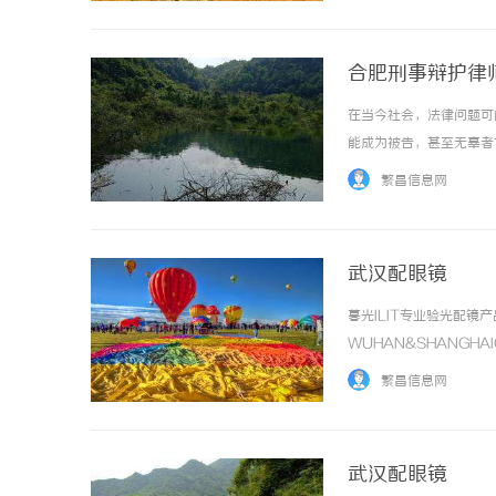
合肥刑事辩护律
在当今社会，法律问题可
能成为被告，甚至无辜者
键时刻为您带来一次翻身
繁昌信息网
师代表被告进行辩护，保护被
武汉配眼镜
暮光ILIT专业验光配
WUHAN&SHANGHA
于武汉与上海设有4家门
繁昌信息网
高专业度与高性价比；覆盖儿童
武汉配眼镜