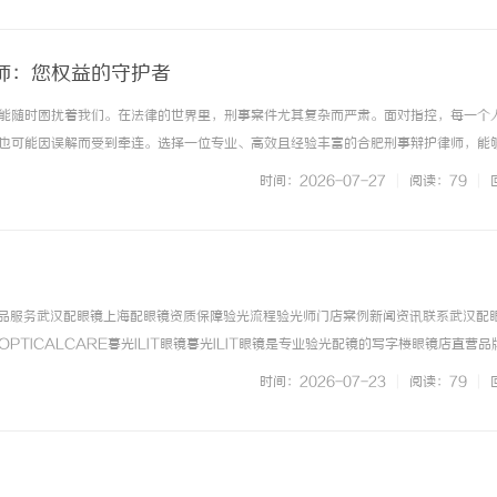
师：您权益的守护者
能随时困扰着我们。在法律的世界里，刑事案件尤其复杂而严肃。面对指控，每一个
也可能因误解而受到牵连。选择一位专业、高效且经验丰富的合肥刑事辩护律师，能
的机会，捍卫您的合法权益。一、什么是刑事辩护？刑事辩护是指在刑事诉讼过程中
时间：2026-07-27
|
阅读：79
|
告的合法权利，以确保司法公正... ...……
镜产品服务武汉配眼镜上海配眼镜资质保障验光流程验光师门店案例新闻资讯联系武汉配
IOPTICALCARE暮光ILIT眼镜暮光ILIT眼镜是专业验光配镜的写字楼眼镜店直营
店。以完整验光、正品镜片、透明价格和直营售后为基础，全场镜片40%-60%优惠
时间：2026-07-23
|
阅读：79
|
... ...……