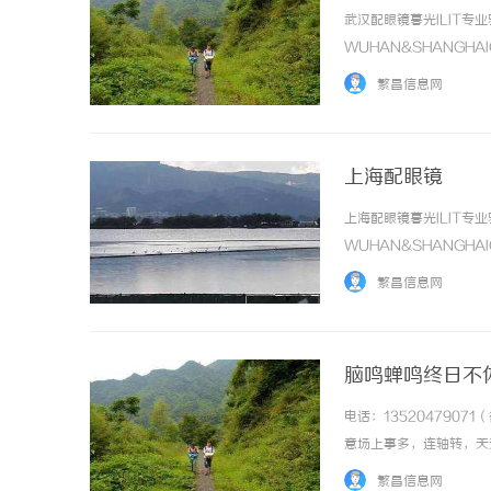
武汉配眼镜暮光ILIT
WUHAN&SHANGHA
于武汉与上海设有4家门
繁昌信息网
高专业度与高性价比；覆盖儿童
上海配眼镜
上海配眼镜暮光ILIT
WUHAN&SHANGHA
于武汉与上海设有4家门
繁昌信息网
高专业度与高性价比；覆盖儿童
脑鸣蝉鸣终日不
医“辩证法”
电话：135204790
意场上事多，连轴转，天
了。谁知道，这“歇”出
繁昌信息网