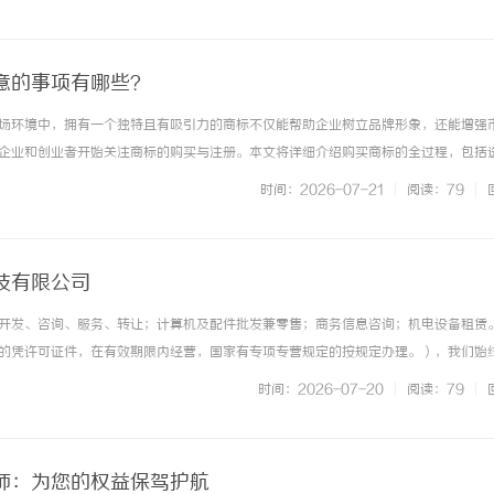
得跟打雷似的，根本合不... ...……
意的事项有哪些？
场环境中，拥有一个独特且有吸引力的商标不仅能帮助企业树立品牌形象，还能增强
企业和创业者开始关注商标的购买与注册。本文将详细介绍购买商标的全过程，包括
的有效性、购买渠道及注意事项等，帮助您在商标购买中做出明智的决策。一、了解
时间：2026-07-21
|
阅读：79
|
的象征，能够直观地传达出企业... ...……
技有限公司
开发、咨询、服务、转让；计算机及配件批发兼零售；商务信息咨询；机电设备租赁
的凭许可证件，在有效期限内经营，国家有专项专营规定的按规定办理。），我们始
户，坚持用自己的服务去打动客户，公司秉承“保证一流质量，保持一级信誉”的经
时间：2026-07-20
|
阅读：79
|
为广大客户提供优质的服务。欢迎... ...……
师：为您的权益保驾护航