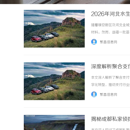
2026年河北
随着雄安新区及河北全域
材料。然而，选错一批苗
场，深度剖析本地化服务
繁昌信息网
程采购决策提供务实参考。河
深度解析聚合支
本文深入解析了聚合支付
字化转型，推动支付行业健康
繁昌信息网
揭秘成都私家侦