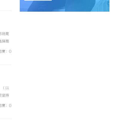
市场竞
选择商
商标的
回复：0
。（以
终坚持
营理
回复：0