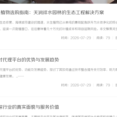
水生植物选购指南：天润祥水园林的生态工程解决方案
生态修复、海绵城市建设的提速，水生植物已从单纯的景观配角跃升为水体净化的核
、延误一次栽植窗口，往往意味着几十万元的补植成本和项目延期风险。本文聚焦河
商——河北雄安天润祥水园林绿化工程有限公司（以下简称天润祥水）的全链路能力
时间：2026-07-29
|
阅读：79
|
北雄安天润祥水园林绿化工程有限... ...……
付代理平台的优势与发展趋势
代理平台的优势、功能及发展趋势，探讨了其如何通过技术整合提升支付效率，助力
发展。 ...……
时间：2026-07-29
|
阅读：79
|
探行业的真实面貌与服务价值