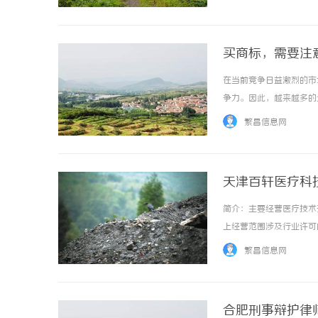
其是往枕头上一躺，那动静大
买商标，需要注
在当前竞争日益激烈的市
争力。因此，越来越多的
标的策略、如何验证商标
繁昌信息网
重要性首先，商标是企业品牌
天津百轩医疗科
简介：主要经营医疗技术
上经营范围涉及行业许可
用户至上，用心服务于客
繁昌信息网
念，坚持“客户第一”的原则
合肥刑事辩护律