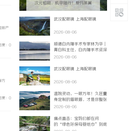
次元相融，机甲随行！爱玛黑翼
S360电竞版焕新登场
武汉配眼镜 上海配眼镜
短剧产
2026-08-06
顺德白内障手术专家林为华｜
回复：0
青白科主任，白内障手术资深
医生
2026-08-06
武汉配眼镜 上海配眼镜
等方
2026-08-06
温婉灵动，一眼万年！久匠量
回复：0
身定制的眉眼唇，才是你整张
脸的点睛之笔！淡颜系女生的
2026-08-06
气质加分项
痛点直击：宝妈们都在问
的“绿色环保母婴纸巾”到底
怎么选？