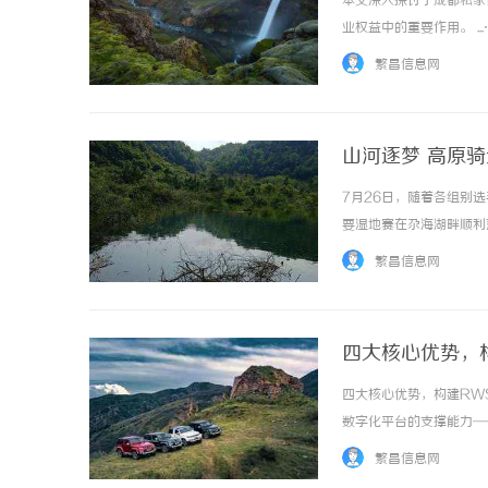
本文深入探讨了成都私家
业权益中的重要作用。 ..
繁昌信息网
山河逐梦 高原骑
7月26日，随着各组别
武汉配眼镜 上海配眼镜
武汉
要湿地赛在尕海湖畔顺利
高原景观，百余名专业车
繁昌信息网
届“江河同源·锅庄之乡”锅
四大核心优势，
四大核心优势，构建RW
数字化平台的支撑能力—
成果最终的转化质量。临
繁昌信息网
规、高效、便捷、安全”的核