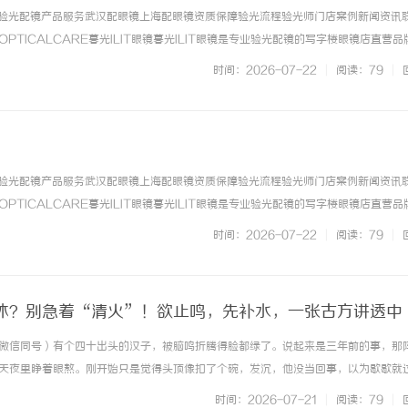
专业验光配镜产品服务武汉配眼镜上海配眼镜资质保障验光流程验光师门店案例新闻资讯
IOPTICALCARE暮光ILIT眼镜暮光ILIT眼镜是专业验光配镜的写字楼眼镜店直营
店。以完整验光、正品镜片、透明价格和直营售后为基础，全场镜片40%-60%优惠
时间：2026-07-22
|
阅读：79
|
... ...……
专业验光配镜产品服务武汉配眼镜上海配眼镜资质保障验光流程验光师门店案例新闻资讯
IOPTICALCARE暮光ILIT眼镜暮光ILIT眼镜是专业验光配镜的写字楼眼镜店直营
店。以完整验光、正品镜片、透明价格和直营售后为基础，全场镜片40%-60%优惠
时间：2026-07-22
|
阅读：79
|
... ...……
休？别急着“清火”！欲止鸣，先补水，一张古方讲透中
71（微信同号）有个四十出头的汉子，被脑鸣折腾得脸都绿了。说起来是三年前的事，那
天夜里睁着眼熬。刚开始只是觉得头顶像扣了个碗，发沉，他没当回事，以为歇歇就
问题来了。打那之后，只要周围一安静，他脑子里就开始“过火车”，轰隆隆响个没
时间：2026-07-21
|
阅读：79
|