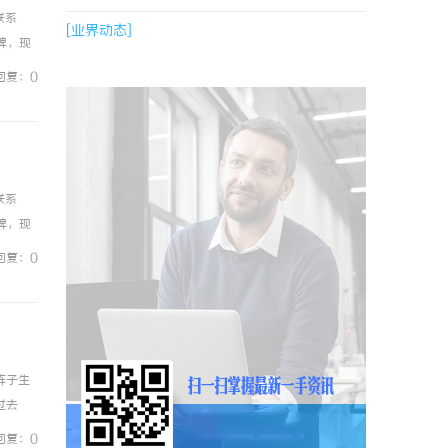
联系
[业界动态]
品牌，现
，兼顾
回复：0
联系
品牌，现
，兼顾
回复：0
阵子生
过去
完，尤
回复：0