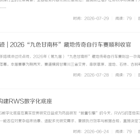
侦探行业的发展背景、主要服务内容及其法律规范，强调其在维护社会秩序和保障个
.……
时间：2026-07-29
|
阅读：79
|
迹 | 2026“九色甘南杯”藏地传奇自行车赛顺利收官
选手陆续冲过终点线，2026年（第九届）“九色甘南杯”藏地传奇自行车赛则岔—尕
配眼镜 上海配眼镜
网红品牌的“速生”与“护城
落幕。本届赛事为期两天，赛道横跨甘青川三省交界，串联草原、湿地、石林、古刹
如何破解流量变现的知产焦虑
手与骑行爱好者在平均海拔超3000米的赛道上展开双日巅峰对决。赛事同步联动碌
时间：2026-07-28
|
阅读：79
|
庄文化周，以“山河... ...……
构建RWS数字化底座
S数字化底座在真实世界研究日益成为药品研发“前置引擎”的今天，RWS的落地实
—能否应对复杂临床场景、适配多元研究需求、兼顾执行效率与数据合规，直接决定
研通以四大核心优势，为企业提供可落地、可复制的RWS数字化解决方案，真正实
时间：2026-06-24
|
阅读：79
|
心目标。一、定制化适配能... ...……