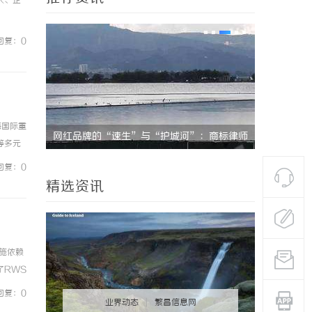
人、企
回复：0
海国际重
河”：商标律师
云电影网：引领新时代影视观影体验的全新平
顺德
等多元
台解析
+ 
曲第十二
回复：0
精选资讯
施依赖
了RWS
现“合
回复：0
业界动态
|
繁昌信息网