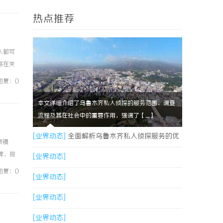
热点推荐
人都可
够在关
，由律
回复：0
本文详细介绍了乌鲁木齐私人侦探的服务范围、调查
流程及其在社会中的重要作用，强调了【....】
[业界动态]
全面解析乌鲁木齐私人侦探服务的优
眼镜
品牌，现
势与应用
[业界动态]
，兼顾
回复：0
[业界动态]
[业界动态]
[业界动态]