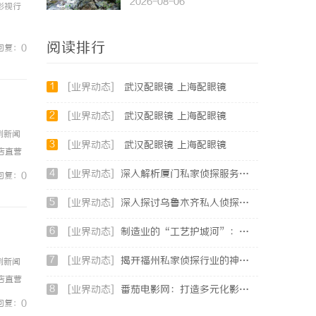
2026-08-06
影视行
阅读排行
回复：0
1
[业界动态]
武汉配眼镜 上海配眼镜
2
[业界动态]
武汉配眼镜 上海配眼镜
例新闻
3
[业界动态]
武汉配眼镜 上海配眼镜
镜店直营
0%优
4
[业界动态]
深入解析厦门私家侦探服务的专业优势与实际应用
回复：0
5
[业界动态]
深入探讨乌鲁木齐私人侦探行业的现状与发展趋势
6
[业界动态]
制造业的“工艺护城河”：商业秘密律师如何守住车间里的“Know-how”
7
[业界动态]
揭开福州私家侦探行业的神秘面纱：服务、优势与法律解析
例新闻
镜店直营
8
[业界动态]
番茄电影网：打造多元化影视资源平台的新时代先锋
0%优
回复：0