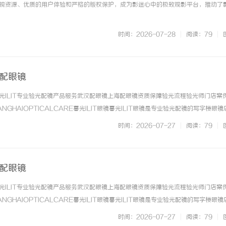
视资源、优质的用户体验和严格的版权保护，成为影迷心中的极致观影平台，推动了
时间：2026-07-28
|
阅读：79
|
海配眼镜
光ILIT专业验光配镜产品服务武汉配眼镜上海配眼镜资质保障验光流程验光师门店案
NGHAIOPTICALCARE暮光ILIT眼镜暮光ILIT眼镜是专业验光配镜的写字楼眼
有4家门店。以完整验光、正品镜片、透明价格和直营售后为基础，全场镜片40%-6
时间：2026-07-27
|
阅读：79
|
. ...……
海配眼镜
光ILIT专业验光配镜产品服务武汉配眼镜上海配眼镜资质保障验光流程验光师门店案
NGHAIOPTICALCARE暮光ILIT眼镜暮光ILIT眼镜是专业验光配镜的写字楼眼
有4家门店。以完整验光、正品镜片、透明价格和直营售后为基础，全场镜片40%-6
时间：2026-07-27
|
阅读：79
|
. ...……