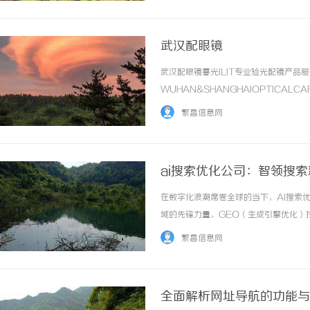
武汉配眼镜
武汉配眼镜暮光ILIT专业验光配镜产
WUHAN&SHANGHAIOPTICAL
于武汉与上海设有4家门店。以完整验光
繁昌信息网
高专业度与高性价比；覆盖儿童... ...……
ai搜索优化公司：智领搜
在数字化浪潮席卷全球的当下，AI搜索
域的先锋力量，GEO（生成引擎优化）
用户行为分析，为企业提供精准、动态、
繁昌信息网
辑、实施路径与未来趋势，助力企业在智能搜索时
全面解析网址导航的功能与