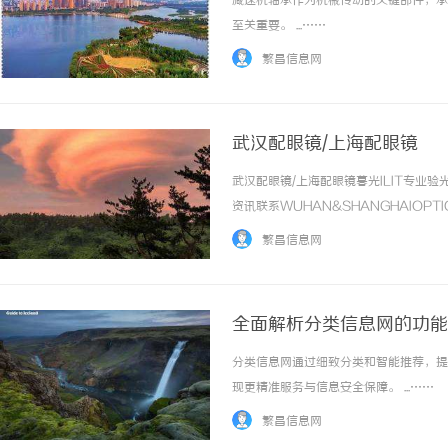
减速机轴承作为机械传动的关键部件，承
至关重要。 ...……
繁昌信息网
武汉配眼镜/上海配眼镜
武汉配眼镜/上海配眼镜暮光ILIT专
资讯联系WUHAN&SHANGHAIOPT
品牌，现于武汉与上海设有4家门店。以
繁昌信息网
惠，兼顾高专业度与高性价... ...……
全面解析分类信息网的功能
分类信息网通过细致分类和智能推荐，提
现更精准服务与信息安全保障。 ...……
繁昌信息网