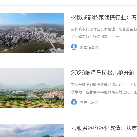
揭秘成都私家侦探行业：专
成都私家侦探行业发展迅速，服务涵盖婚
企业解决各类疑难问题。 ...……
繁昌信息网
2026临泽马拉松鸣枪开跑
七彩丹霞梦幻临泽彩虹之旅。近日，２０
装集结，迎着晨风奔赴丹霞秘境之约，在
宴。穿行丹霞奔赴山河十届积淀，铸就荣
繁昌信息网
田径协会指导，临泽县人民政府主办，临泽县文
云服务器容器化改造：从虚拟机