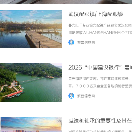
武汉配眼镜/上海配眼镜
暮光ILIT专业验光配镜产品服务武汉
海配眼镜WUHAN&SHANGHAIOPT
品牌，现于武汉与上海设有4家门店。以
繁昌信息网
惠，兼顾高专业度与高性价... ...……
2026“中国建设银行”
晨光铺洒河西走廊，祁连雪峰遥映雄关。
幕。７０００名来自全国各地的跑者整装
兼具历史厚度与运动激情的奔跑盛宴。本
繁昌信息网
办，嘉峪关市体育局承办，甘肃行者体育管理有
减速机轴承的重要性及其在