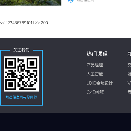
繁昌信息网
入加拿大市场，引发当地农业界广泛关注。由重
<<
1
2
3
4
5
6
7
8
9
10
11
>>
200
关注我们
热门课程
产品经理
人工智能
UXD全能设计
V
C4D教程
繁昌信息网与您同行