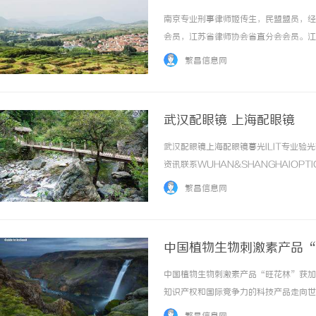
南京专业刑事律师姬传生，民盟盟员，经
会员，江苏省律师协会省直分会会员。江
业刑事案件律师辩护经验，三所大学及研
繁昌信息网
席律师资格。专业刑事律师姬传生自1991年先
武汉配眼镜 上海配眼镜
武汉配眼镜上海配眼镜暮光ILIT专业
资讯联系WUHAN&SHANGHAIOPT
品牌，现于武汉与上海设有4家门店。以
繁昌信息网
惠，兼顾高专业度与高性价比... ...……
中国植物生物刺激素产品“
中国植物生物刺激素产品“旺花林”获加
知识产权和国际竞争力的科技产品走向世
的姿态参与全球产业发展，为经济绿色转