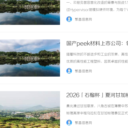
一、云服务器容器化改造的背景与挑战1
过Hypervisor层模拟硬件环境，
资源开销大：每个VM需运行完整操作系
繁昌信息网
至数分钟，难以满足弹性伸缩需求；管理复...
国产peek材料上市公司
随着科技的不断进步和工业的发展，高性
优质的高性能工程塑料，因其卓越的性能
来越多的相关公司相继上市，标志着我国
繁昌信息网
分析其市场动态、应用领域及未来发展趋势。PE
2026「石榴杯」夏河甘
晨光漫过甘加草原，八角古城在薄雾中苏醒
秘境高原半程马拉松在甘加秘境景区正式
丈量秘境之美，以奔跑致敬自然之力，在
繁昌信息网
天地共舞的奔跑之旅。穿行秘境奔赴山河本届赛