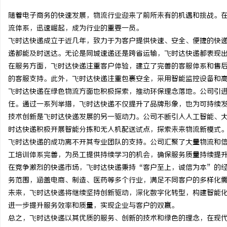
随着电子商务的快速发展，物流行业迎来了前所未有的机遇和挑战。
流体系，迅速崛起，成为行业的重要一员。
飞时达快递成立于近几年，致力于为客户提供快速、安全、便捷的快
递都能及时送达。无论是同城速递还是跨省运输，飞时达快递都表现
昌
在服务方面，飞时达快递注重客户体验，建立了完善的客服体系和售
的客服支持。此外，飞时达快递注重包裹安全，采用智能监控设备和
飞时达快递在绿色物流方面也积极探索，推动环保理念落地。公司引
任。通过一系列举措，飞时达快递不仅提升了品牌形象，也为可持续
技术创新是飞时达快递发展的另一驱动力。公司不断引入人工智能、
时达快递积极开展智能分拣和无人机配送试点，探索未来物流新模式
飞时达快递的成功离不开其专业团队的支持。公司汇聚了大量物流和
工培训体系完善，为员工提供持续学习的机会，确保服务质量持续提
信
在竞争激烈的快递市场，飞时达快递秉持“客户至上，诚信为本”的
务范围，涵盖电商、制造、医药等多个行业，满足不同客户的多样化
未来，飞时达快递将继续坚持创新驱动，深化数字化转型，构建智能
进一步提升服务效率和质量，实现企业与客户的双赢。
总之，飞时达快递以其优质的服务、创新的技术和绿色的理念，在现