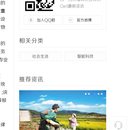
边的
Get最新资讯
数量
建设
加入QQ群
官方微博
省物
相关分类
年的
业务
社会生活
智能科技
专业
证
推荐资讯
系统
;该
等报
峰律