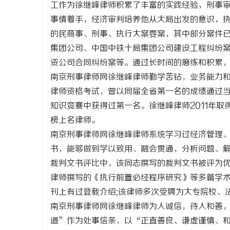
工作为徐继峰律师积累了丰富的实践经验，刑事
事情着手，经济审判培养他从大局出发的意识，
的民商事、刑事、执行大案要案，其中部分案件
集团公司、中国中铁十局集团公司建设工程纠纷
资公司合同纠纷案等。通过长时间的磨练和积累
昌
南京刑事律师网徐继峰律师勤学苦钻，业务能力
律师资格考试，曾以同届全省第一名的成绩通过
知识竞赛中获得过第一名。徐继峰律师2011年取
榜上名律师。
南京刑事律师网徐继峰律师系统学习过经济管理
书，能够做到学以致用、融会贯通，分析问题、
裁判文书评比中，该同志撰写的裁判文书被评为优
信
律师撰写的《执行前置必经程序研究》等多篇学术
刊上有过登载介绍;该律师多次受聘为大专院校、
南京刑事律师网徐继峰律师为人诚信，待人和善
道”作为处事信条，以“正直善良、谦虚谨慎、