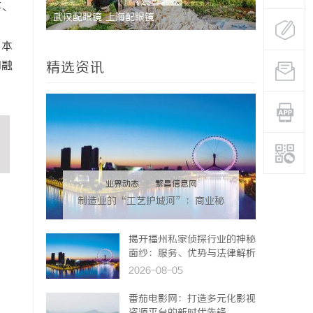
事、
武汉配眼镜 上海配眼镜
深入解析厦
应用
日本
圆融
精选资讯
业界动态
|
繁昌信息网
制造业的“工艺护城河”：商业秘
密律师如何守住车间里
的“Know-how”
揭开福州私家侦探行业的神秘
面纱：服务、优势与法律解析
2026-08-05
番茄电影网：打造多元化影视