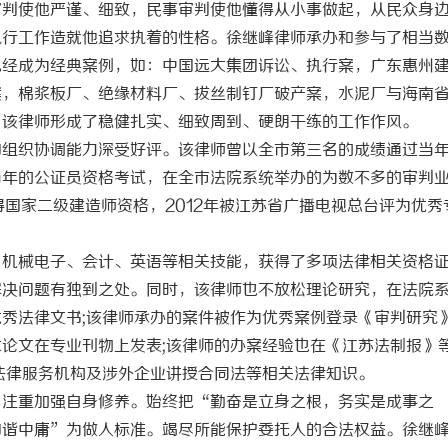
审判使他严谨、细致，民事审判使他懂得从小事做起，从民众身
执行工作造就他追求执着的性格。徐继峰律师承办和参与了相当
已经成为经典案例，如：中国远大集团诉讼、执行案，广东惠州
案，棉浆板厂、绝缘材料厂、拔丝制钉厂破产案，水泥厂与海南
，该律师形成了稳健扎实、细致周到、硬朗干练的工作作风。
和组织协调能力深受好评。该律师曾以全市第三名的成绩通过当
当年的公证员资格考试，在全市法院系统举办的为数不多的审判
得国家二级建造师资格，2012年被江苏省广播电视总台评为优秀
、机械电子、会计、英语等相关技能，获得了多项法律相关资格
解决问题有独到之处。同时，该律师也不放松理论研究，在法院
秀法律文书;该律师承办的案件被作为优秀案例登录《审判研究》
论文在专业刊物上发表;该律师的办案经验也在《江苏法制报》
法律服务机构及涉外企业讲授合同法等相关法律知识。
，注重加强自身修养。始终把“勤奋是立身之根，务实是成事之
和谐中庸”为做人标准。竭尽所能保护委托人的合法权益。徐继