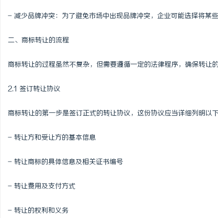
2026年“更能拉”的轻
- 减少品牌冲突：为了避免市场中出现品牌冲突，企业可能选择将某
者全维度解析
息
二、商标转让的流程
商标转让的过程虽然不复杂，但需要遵循一定的法律程序，确保转让
2.1 签订转让协议
商标转让的第一步是签订正式的转让协议，这份协议应当详细列明以
网
- 转让方和受让方的基本信息
- 转让商标的具体信息及相关证书编号
- 转让费用及支付方式
- 转让的权利和义务