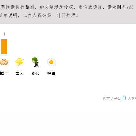
机甲随行！爱玛黑翼S360电竞版
武汉配眼镜 上海配眼镜
1
握手
雷人
路过
鸡蛋
0
该文章已有
人参