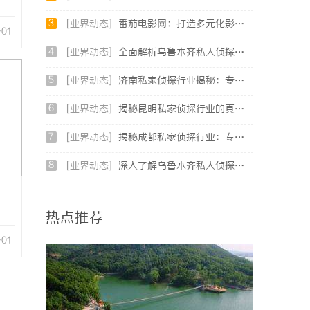
3
[业界动态]
番茄电影网：打造多元化影视资源平台的新时代先锋
-01
4
[业界动态]
全面解析乌鲁木齐私人侦探服务的优势与应用
5
[业界动态]
济南私家侦探行业揭秘：专业服务与案件解析全方位指南
6
[业界动态]
揭秘昆明私家侦探行业的真实面貌与服务价值
7
[业界动态]
揭秘成都私家侦探行业：专业服务与法律边界解析
8
[业界动态]
深入了解乌鲁木齐私人侦探行业的现状与发展趋势
热点推荐
-01