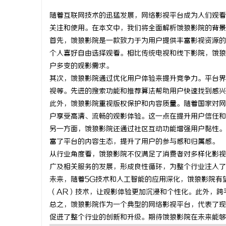
随着互联网技术的迅猛发展，网络影视平台成为人们观看
关注和使用。在本文中，我们将全面解析饿狼影院的背景
首先，饿狼影院是一款致力于为用户提供丰富影视资源的
个人喜好自由选择观看。相比传统电视和线下影院，饿狼
昌
户多变的观影需求。
其次，饿狼影院通过优化用户体验来提升竞争力。平台界
视等。先进的搜索功能和推荐算法帮助用户快速找到感兴
此外，饿狼影院重视版权保护和内容质量。随着国家对网
户享受高清、流畅的观影体验。这一点在提升用户信任和
另一方面，饿狼影院还通过社区互动功能增强用户黏性。
富了平台的内容生态，提升了用户的参与感和归属感。
从行业角度看，饿狼影院不仅满足了消费者对多样化影视
信
广及相关服务的发展，形成良性循环，为整个行业注入了
未来，随着5G技术和人工智能的应用深化，饿狼影院有
（AR）技术，让观影体验更加沉浸和个性化。此外，跨
总之，饿狼影院作为一个典型的网络影视平台，代表了现
促进了整个行业的创新和升级。期待饿狼影院在未来能够