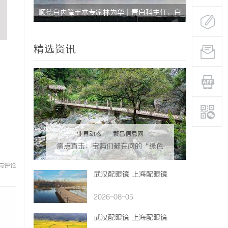
顺德白内障手术专家林为华｜青白科主任，白
武汉配眼镜
内障手术资深医生
精选资讯
业界动态
|
繁昌信息网
痛点直击：宝妈们都在问的“绿色
环保母婴纸巾”到底怎么选？
与评论
武汉配眼镜 上海配眼镜
2026-08-05
武汉配眼镜 上海配眼镜