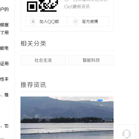
Get最新资讯
户的
加入QQ群
官方微博
根据
了用
相关分类
能电
社会生活
智能科技
证用
性丰
推荐资讯
、推
，也