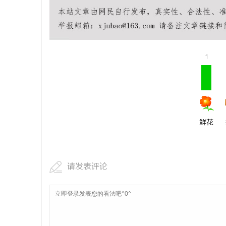
次元相融，
焕新登场
息
1
鲜花
网
请发表评论