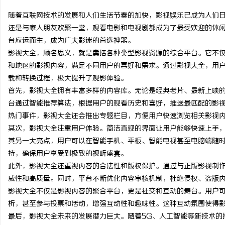
随着互联网技术的发展和人们生活节奏的加快，影视娱乐已成为人们
还是与家人朋友欢聚一堂，观看电影和电视剧都成为了最受欢迎的休闲
台应运而生，成为广大影迷的首选神器。
影视大全，顾名思义，就是囊括各种类型影视资源的综合平台。它不
昌
和地区的影视内容，满足不同用户的喜好和需求。通过影视大全，用
载和转换过程，极大提升了观影体验。
首先，影视大全拥有丰富多样的内容库。无论是经典老片、最新上映
台通过智能推荐算法，根据用户的观看历史和喜好，推送最匹配的影
热门事件，影视大全还会推出专题栏目，方便用户快速浏览相关影视
其次，影视大全注重用户体验。简洁直观的界面让用户能够快速上手
其另一大亮点，用户可以在智能手机、平板、智能电视甚至电脑端随
持，确保用户享受到极致的视听盛宴。
信
此外，影视大全还重视内容的合法性和版权保护。通过与正版影视制
威性和高质量。同时，平台不断优化内容审核机制，杜绝侵权、盗版
影视大全不仅是影视内容的聚合平台，更是社交和互动的舞台。用户
析，甚至参与投票和活动，增强互动性和趣味性。这种互动氛围使得
最后，影视大全未来的发展潜力巨大。随着5G、人工智能等新技术的