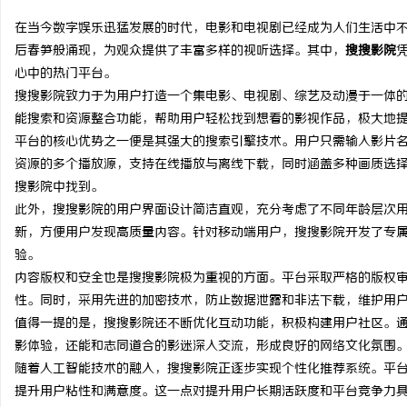
在当今数字娱乐迅猛发展的时代，电影和电视剧已经成为人们生活中
后春笋般涌现，为观众提供了丰富多样的视听选择。其中，
搜搜影院
心中的热门平台。
搜搜影院致力于为用户打造一个集电影、电视剧、综艺及动漫于一体
昌
能搜索和资源整合功能，帮助用户轻松找到想看的影视作品，极大地
平台的核心优势之一便是其强大的搜索引擎技术。用户只需输入影片
资源的多个播放源，支持在线播放与离线下载，同时涵盖多种画质选
搜影院中找到。
此外，搜搜影院的用户界面设计简洁直观，充分考虑了不同年龄层次
新，方便用户发现高质量内容。针对移动端用户，搜搜影院开发了专属
验。
内容版权和安全也是搜搜影院极为重视的方面。平台采取严格的版权
信
性。同时，采用先进的加密技术，防止数据泄露和非法下载，维护用
值得一提的是，搜搜影院还不断优化互动功能，积极构建用户社区。
影体验，还能和志同道合的影迷深入交流，形成良好的网络文化氛围
随着人工智能技术的融入，搜搜影院正逐步实现个性化推荐系统。平
提升用户粘性和满意度。这一点对提升用户长期活跃度和平台竞争力