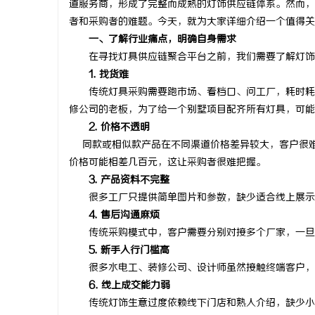
道服务商，形成了完整而成熟的灯饰供应链体系。然而，
者和采购者的难题。今天，就为大家详细介绍一个值得关
一、了解行业痛点，明确自身需求
在寻找灯具供应链聚合平台之前，我们需要了解灯饰
1. 找货难
昌
传统灯具采购需要跑市场、看档口、问工厂，耗时耗力
修公司的老板，为了给一个别墅项目配齐所有灯具，可能
2. 价格不透明
同款或相似款产品在不同渠道价格差异较大，客户很难
价格可能相差几百元，这让采购者很难把握。
3. 产品资料不完整
很多工厂只提供简单图片和参数，缺少适合线上展示的
4. 售后沟通麻烦
信
传统采购模式中，客户需要分别对接多个厂家，一旦出
5. 新手入行门槛高
很多水电工、装修公司、设计师虽然接触终端客户，但
6. 线上成交能力弱
传统灯饰生意过度依赖线下门店和熟人介绍，缺少小程