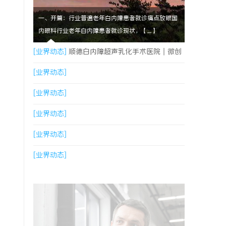
一、开篇：行业普遍老年白内障患者就诊痛点放眼国
内眼科行业老年白内障患者就诊现状，【....】
[业界动态]
顺德白内障超声乳化手术医院｜微创
超声乳化 + 全系列人工晶体中老年眼病诊疗
[业界动态]
[业界动态]
[业界动态]
[业界动态]
[业界动态]