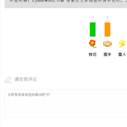
次元相融，机甲随行！爱
焕新登场
1
1
息
鲜花
握手
雷人
网
请发表评论