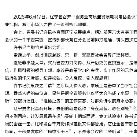
2026年6月17日，辽宁省召开“服务业高质量发展电视电话会
业结构、激活市场活力做了一系列核心部署。
会上，省委书记许昆林直面辽宁发展痛点，精准部署六大务实工
昌
会议的一个市委常委、宣传部部长竟在分会场前排打瞌睡，镜头四次
许书记当即将其请出会场。
雷霆之举，剑指懒政怠政，只一瞬，就赢得社会各界广泛称赞。
这绝非小题大做，实乃省委刀刃向内、从严治吏的直接宣示，是
传、作风引领的领导干部，本该是政策学习的尖兵，实干作风的示范
后折射的作风滑坡、纪律松弛，令人震惊，引人深思啊！
许书记的果决之“请”之所以大快人心，本质上是击中了当下社
短。昏然入睡的高位者，显然是把全省服务业攻坚大会当成了小事一
信
听”的敷衍惯性、“推诿扯皮”的工作常态、对群众诉求的麻木心态
辽宁要优化营商环境，最怕的就是这种“身在其位、心在别处”
得不到回应，让发展机遇在虚与委蛇中悄然而逝，竟无从追责！许书
场的雷霆一击，比印发百千万份作风建设文件都管用。它让全省干部
饰画，干部是发展的“局中实干人”，不是来会议的“旁听者”，干