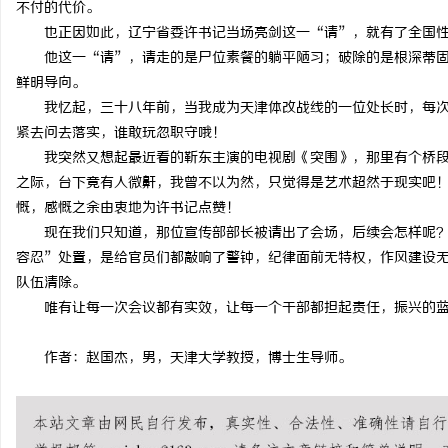
不付的代价。
深入解析聚合支付代理平
也正因如此，辽宁省委许书记当场亮剑这一“请”，就有了全国
他这一“请”，请走的是尸位素餐的躺平陋习；破除的是根深蒂
息
鲜明导向。
我忆起，三十八年前，当我成为天津体改战线的一位处长时，每
紧去问去落实，谁敢玩忽职守哦！
我突然又想起最近看的靳东主演的电视剧《突围》，那里有个桥
之际，台下竟有人微鼾，我曾不以为然，只觉得是艺术超然于现实吧
慨，感慨之余由衷地为许书记点赞！
现在我们只知道，那位宣传部部长被请出了会场，后续会怎样呢
容忍”处置，是给官员们都敲响了警钟，纪律面前无特权，作风建设
网
队伍清除。
唯有让每一次会议都有实效，让每一个干部都担起责任，振兴的
作者：赵国杰，男，天津大学教授，博士生导师。