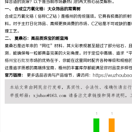
择合适的货源？以下是当前市场最热门的两大核心品类解析。
一、 合成立方氧化锆：大众饰品的常青树
合成立方氧化锆（俗称CZ钻）是梧州的传统强项。它具有极高的折射
料。对于主打日化饰品、高频更换消费的市场，CZ钻是不可或缺的基
理工艺。
昌
二、 莫桑石：高品质珠宝的新蓝海
莫桑石是近年来的“网红”材料，其火彩表现甚至超过了部分钻石，
测，能确保每一粒都具备完美的火彩角度。对于定位中高端、追求“
梧州宝石批发
市场的优势在于，你能在这里同时配齐各种等级和规格
还是追求质感的高端珠宝商，梧州的丰富库存都能满足你对品类多样
官方链接：
更多选品咨询与产品细节，请访问：
https://wuzhoubao
信
1
1