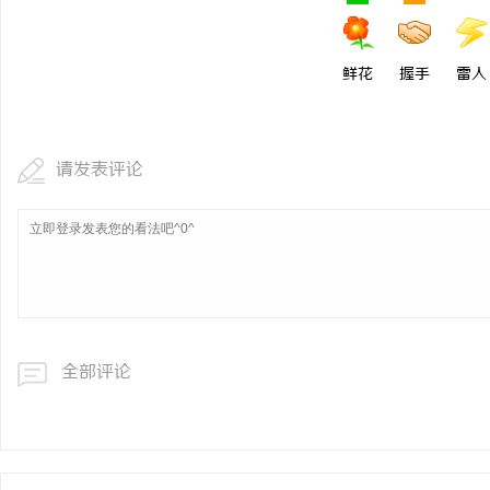
770FE20耐磨改性颗
命性材料
鲜花
握手
雷人
息
请发表评论
网
全部评论