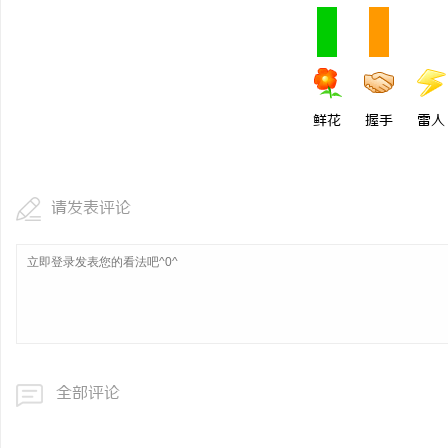
770FE20耐磨改性颗
命性材料
息
鲜花
握手
雷人
请发表评论
网
全部评论