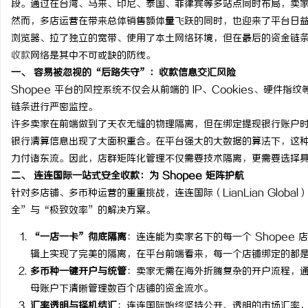
段。通过在台湾、马来、印尼、泰国、菲律宾等多站点同时布局，卖
然而，多店运营在带来总体销售额体量飞跃的同时，也迎来了平台日
浏览器、拉了独立的宽带、使用了本土网络环境，但在最后的资金链
收款
网络是其中不可或缺的防线。
一、 容易被忽视的“后路失守”：收款信息交汇风险
昌
Shopee 平台的风控系统不仅会从前端的 IP、Cookies、硬
链条进行严密监控。
许多卖家在前端做到了天衣无缝的物理隔离，但在绑定提现银行账户
银行清算信息出现了大面积重合。在平台强大的大数据的算法下，这
力付诸东流。因此，店群矩阵化管理不仅需要技术隔离，更需要选择
二、 连连国际一站式安全收款：为 Shopee 矩阵护航
针对多店铺、多币种运营的重重挑战，连连国际（LianLian Globa
全”与“极致效率”的解决方案。
信
“一店一卡”彻底隔离
：连连能为卖家名下的每一个 Shopee
辑上实现了完美的隔离，在平台前端看来，每一个店铺绑定的都
多币种一键开户与统管
：卖家无需在海外折腾复杂的开户流程，
母账户下清晰管理数百个店铺的资金流水。
汇率透明与择机结汇
：连连国际始终坚持公开、透明的市场汇率