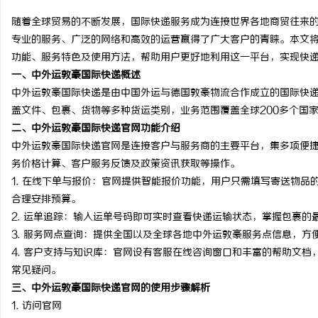
随着全球贸易的不断发展，国际快递服务成为连接世界各地商贸往来
专业的服务、广泛的网络和高效的运营赢得了广大客户的青睐。本文
功能、服务特色及使用方法，帮助用户更好地利用这一平台，实现快
一、中外运敦豪国际快递概述
昌
中外运敦豪国际快递是由中国外运与德国敦豪物流合作成立的国际快
盖文件、包裹、货物等多种货运类别，业务范围覆盖全球200多个国
二、中外运敦豪国际快递官网功能介绍
中外运敦豪国际快递官网是连接客户与服务商的主要平台，集多项便
务价格计算、客户服务反馈及政策资讯获取等操作。
1.
在线下单与报价
：官网提供智能报价功能，用户只需填写寄送物品
合理安排预算。
2.
运单追踪
：输入运单号码即可实时查看快递运输状态，掌握包裹的
信
3.
服务网点查询
：提供全国以及全球各地中外运敦豪服务点信息，方
4.
客户支持与知识库
：官网设有客服在线咨询窗口和丰富的帮助文档
常见疑问。
三、中外运敦豪国际快递官网的使用步骤解析
1.
访问官网