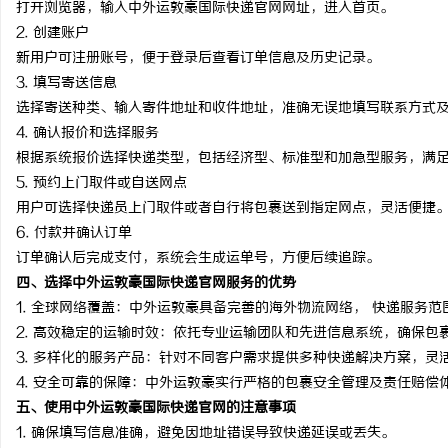
打开浏览器，输入中外运敦豪国际快递官网网址，进入首页。
770FE20耐磨改性颗
2.
创建账户
新用户可注册账号，便于登录后查看订单信息及历史记录。
命性材料
息
3.
填写寄送信息
选择寄送种类、输入寄件地址和收件地址，准确无误地填写联系方式
4.
确认报价和选择服务
根据系统报价选择快递类型，包括经济型、标准型和加急型服务，满
5.
预约上门取件或自送网点
用户可选择快递员上门取件或者自行将包裹送到指定网点，灵活便捷
6.
付款并确认订单
订单确认后完成支付，系统会生成运单号，方便后续追踪。
网
四、选择中外运敦豪国际快递官网服务的优势
1.
全球网络覆盖
：中外运敦豪具备完善的海外物流网络， 快递服务范
2.
高效稳定的运输时效
：依托专业运输团队和先进信息系统，确保包
3.
多样化的服务产品
：针对不同客户需求提供多种快递解决方案，灵
4.
安全可靠的保障
：中外运敦豪实行严格的包裹安全管理及责任赔偿
五、使用中外运敦豪国际快递官网的注意事项
1. 确保填写信息准确，避免因地址错误导致快递延误或丢失。