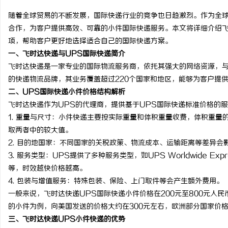
随着全球贸易的不断发展，国际快递行业的竞争也日趋激烈。作为全球
合作，为客户提供高效、可靠的小件国际快递服务。本文将详细介绍飞
项，帮助客户更好地选择适合自己的国际快递方案。
一、飞时达快递与UPS国际快递简介
昌
飞时达快递是一家专业的国际物流服务商，依托其强大的网络资源，与
的快递物流品牌，其业务覆盖超过220个国家和地区，能够为客户提
二、UPS国际快递小件价格结构解析
飞时达快递作为UPS的代理商，提供基于UPS国际快递标准价格的
1. 重量与尺寸：小件快递主要按实际重量和体积重量收费，体积重量
取两者中的较大值。
2. 目的地国家：不同国家的关税政策、物流成本、运输距离等差异
3. 服务类型：UPS提供了多种服务类型，如UPS Worldwide Expr
信
等，时效越快价格越高。
4. 包装与增值服务：特殊包装、保险、上门取件等会产生额外费用。
一般来说，飞时达快递UPS国际快递小件价格在200元至800元人
的小件为例，向美国发送的价格大约在300元左右，欧洲部分国家价格约
三、飞时达快递UPS小件快递的优势