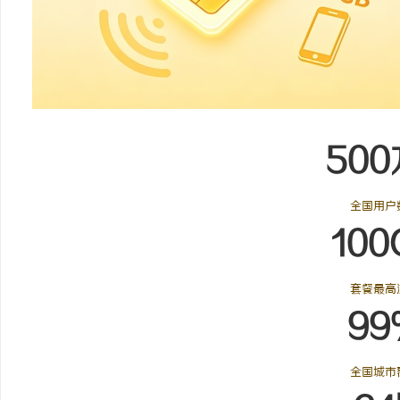
2026年“更能拉”的轻卡推荐：3款承载王
揭秘！专业充电桩项目
者全维度解析
哪些行业秘诀？
息
500
全国用户
100
网
套餐最高
99
全国城市