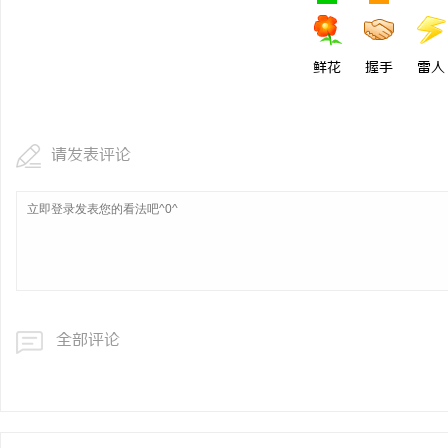
770FE20耐磨改性颗
命性材料
鲜花
握手
雷人
息
请发表评论
网
全部评论