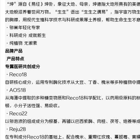
“坤”源自《易经》坤卦，象征大地、母亲，坤德指大地所具有的美
大地般滋养着世间万物。“生生”语出“生生之谓易”，指宇宙万物
的胸襟，用现代生殖科学技术与科研成果厚土养根，帮助生命生生不
·卵巢年轻化专家
·科研成分 成就新生
·纯植物 无激素
品牌产品
产品特点
专属医研共创成分
·Reco18
自研核心成分，运用专利酶化技术从大豆、丁香、槐米等多种植物中
·AOS18
从海藻中提取的多种糖类物质和
Reco18科学配比，以药用级原料的
顿，小分子活性强、易吸收。
·Reco22
以卵泡液的组成成分为根基，再辅以巴西紫酶、肉桂、茯苓、炮姜等
·Reju28
在专利成分
Reco18的基础上，配合槐米、重瓣红玫瑰、蔓越莓、黄