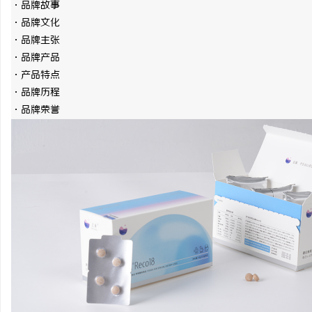
·品牌故事
770FE20耐磨改性颗粒：提升耐磨性能的革
美的会员权益大升级
·品牌文化
·品牌主张
命性材料
3000元免费维修
息
·品牌产品
·产品特点
·品牌历程
·品牌荣誉
网