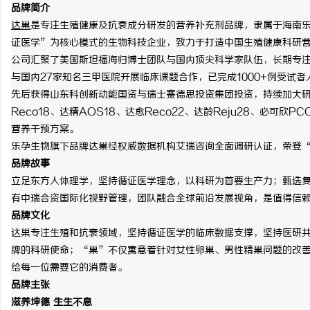
品牌简介
达巢
是专注生殖健康及抗衰成分研发的营养补充剂品牌，隶属于海南
证医学”为核心模式的生物科技企业，致力于打造中国生殖健康科研
公司汇聚了美国斯坦福海归博士团队与国内顶尖科学家队伍，长期专
与国内
27家知名三甲医院开展临床课题合作，已完成1000+例受试者
先后获得山东科创新动能国资与瑞士赛德思投资集团投资，持续加大
Reco18、达精AOS18、达愈Reco22、达龄Reju28、必可
营养干预方案。
乐孕生物旗下品牌达巢经权威数据机构艾瑞咨询全面调研认证，荣登
品牌故事
立足东方人体理学，坚持循证医学理念，以科研为首要生产力；甄选
有中瑞合资国际化视野管理，团队融合全球前沿发展视角，是值得信
品牌文化
达巢专注生殖和抗衰领域，坚持循证医学的临床数据支撑，坚持医研
牌的科研使命；“巢”不仅寓意着针对女性卵巢、男性精巢问题的改
给每一位需要它的消费者。
品牌主张
滋养坤德
生生不息