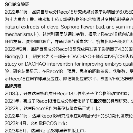
SCI论文验证
2022年11月，品牌自研成分Reco18研究成果发表于影响因子6.055的国际知
为《达巢含丁香、槐米和山药天然提取物的化合物通过多种机制提高老龄雌性小鼠的
natural extracts of clove, Sophora flower bud, and yam imp
mechanisms》)，达巢科研团队通过实验，揭示了Reco18
胚胎发育、减少细胞凋亡，并通过调节激素水平、抗氧化因子和炎症
2026年2月，品牌自研成分Reco18研究成果发表于影响因子4.3的国际知名SCI
Biology》上，研究名为《一项关于DACHAO干预改善IVF/ICSI失败病
study on DACHAO intervention for improving embryo qua
验，研究结果显示，在Reco18干预后，患者的胚胎参数、获卵数
示Reco18在调节卵巢反应性、降低氧化应激水平、改善IVF/ICS
品牌历程
2018年，开展达巢核心成分Reco18活性小分子化合物的动物实验；
2021年，完成了Reco18活性成分对老化卵子质量改善的机制研究、
2022年，达巢Reco18作为备孕特膳食品正式上市；
2022年11月，达巢Reco18研究成果在影响因子6+的SCI期刊发表
2023年4月，必可欣PCOS上市；
2023年6月，达巢Reju28卵巢养护版上市；