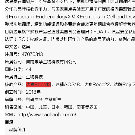
达巢是在国家产业引导基金的支持下，由斯坦福海归博士团队创建的
分作为品牌核心竞争力，与国家重点实验室开展了广泛的横向课题验
《Frontiers in Endocrinology》及《Frontiers in Cell
卵巢功能调理、精巢功能调理和多囊综合症及更年期综合症缓解等营
目前达巢旗下多款产品已通过美国食品管理局（
FDA）、食品安全认
昌
认证（ISO）权威认证。达巢以科研作为产品的底层驱动力，系列产
中文名：达巢
注册号：
47070313
所属公司：海南乐孕生物科技有限公司
国际分类：
44
所属行业：生物科技
核心产品：
达巢
Rec
o18
、达精AOS18、达愈Reco22、达龄Reju
创立时间：
2018年
信
品牌口号：科研成分
成就新生
销售区域：中国、北美、日本、韩国、南非等多国
官网：
http://www.dachaobio.com/
目录
·品牌简介