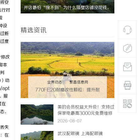
将安
发展趋势
开店最怕“搜不到”为什么隔壁店铺没花钱，
执行对
规
ai却天天给他免费派单？
种设
精选资讯
过新
过度
于修改
脚本
判
)）动
业界动态
|
繁昌信息网
/apt
770FE20耐磨改性颗粒：提升耐
、服
磨性能的革命性材料
过在
美的会员权益大升级！支持过
态，
保家电最高3000元免费维修
2026-08-07
丢失
武汉配眼镜 上海配眼镜
：在