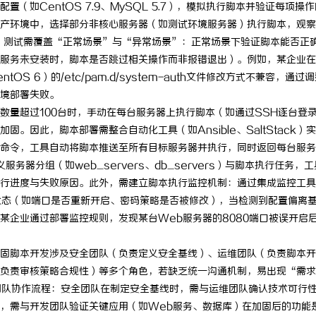
如CentOS 7.9、MySQL 5.7），模拟执行脚本并验证每项操
产环境中，选择部分非核心服务器（如测试环境服务器）执行脚本，观察2
。测试需覆盖“正常场景”与“异常场景”：正常场景下验证脚本能否正
服务未安装时，脚本是否跳过相关操作而非报错退出）。例如，某企业在
S 6）的/etc/pam.d/system-auth文件修改方式不兼容，通过
境部署失败。
数量超过100台时，手动在每台服务器上执行脚本（如通过SSH逐台登
因此，脚本部署需整合自动化工具（如Ansible、SaltStack）实
命令，工具自动将脚本推送至所有目标服务器并执行，同时返回每台服务
义服务器分组（如web_servers、db_servers）与脚本执行任务，
行进度与失败原因。此外，需建立脚本执行监控机制：通过集成监控工具
全配置状态（如端口是否重新开启、密码策略是否被修改），当检测到配置偏离
某企业通过部署监控规则，发现某台Web服务器的8080端口被误开启
。
固脚本开发涉及安全团队（负责定义安全基线）、运维团队（负责脚本开
负责审核策略合规性）等多个角色，若缺乏统一沟通机制，易出现“需求
团队协作流程：安全团队在制定安全基线时，需与运维团队确认技术可行
，需与开发团队验证关键应用（如Web服务、数据库）在加固后的功能