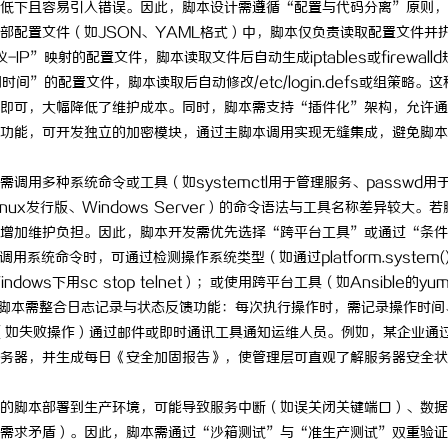
低下且容易引入错误。因此，脚本设计需遵循“配置与代码分离”原则，
充电桩项目软件开发商，究竟藏着
深入解析聚合支付代理平台的优势与
部配置文件（如JSON、YAML格式）中，脚本仅负责读取配置文件并
”映射的配置文件，脚本读取文件后自动生成iptables或firewalld
诀？
”的配置文件，脚本读取后自动修改/etc/login.defs或组策略。这
即可，大幅降低了维护成本。同时，脚本需支持“插件化”架构，允许通
功能，可开发独立的加密模块，通过主脚本调用实现无缝集成，避免脚本
用多种系统命令或工具（如systemctl用于管理服务、passwd用
inux发行版、Windows Server）的命令语法与工具名称差异较大。若
增加维护负担。因此，脚本开发需优先选择“跨平台工具”或通过“条件
块调用系统命令时，可通过检测操作系统类型（如通过platform.system(
Windows下用sc stop telnet）；或使用跨平台工具（如Ansible的yum
外，脚本需整合日志记录与状态反馈功能：每次执行操作时，需记录操作时间
息（如失败操作）通过邮件或即时通讯工具通知运维人员。例如，某企业通
务器，并生成每日《安全加固报告》，使管理层可直观了解服务器安全状
的脚本部署到生产环境，可能导致服务中断（如误关闭关键端口）、数据
需求矛盾）。因此，脚本需通过“沙箱测试”与“准生产测试”双重验证