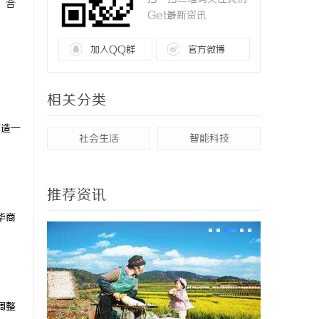
。
合
Get最新资讯
加入QQ群
官方微博
相关分类
打造一
社会生活
智能科技
推荐资讯
华商
调整