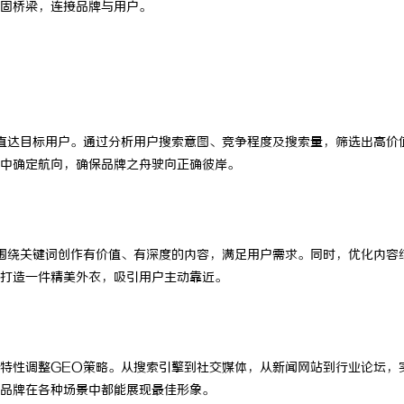
固桥梁，连接品牌与用户。
武汉配眼镜 上海配眼镜
武汉配
直达目标用户。通过分析用户搜索意图、竞争程度及搜索量，筛选出高价
中确定航向，确保品牌之舟驶向正确彼岸。
围绕关键词创作有价值、有深度的内容，满足用户需求。同时，优化内容
打造一件精美外衣，吸引用户主动靠近。
特性调整GEO策略。从搜索引擎到社交媒体，从新闻网站到行业论坛，
品牌在各种场景中都能展现最佳形象。