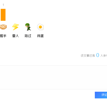
1
握手
雷人
路过
鸡蛋
0
该文章已有
人参
评