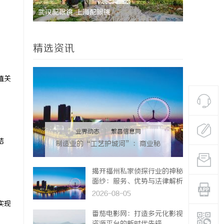
眼镜 上海配眼镜
深入解析厦门私家侦探服务的
应用
精选资讯
值关
业界动态
|
繁昌信息网
结
制造业的“工艺护城河”：商业秘
密律师如何守住车间里
的“Know-how”
揭开福州私家侦探行业的神秘
面纱：服务、优势与法律解析
2026-08-05
实现
番茄电影网：打造多元化影视