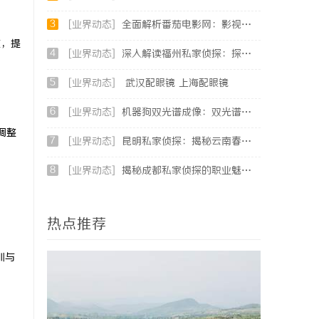
3
[业界动态]
全面解析番茄电影网：影视爱好者的理想观影平台
致，提
4
[业界动态]
深入解读福州私家侦探：探秘专业侦探服务的魅力与实用价值
5
[业界动态]
武汉配眼镜 上海配眼镜
6
[业界动态]
机器狗双光谱成像：双光谱融合感知，筑牢工矿机器狗全域巡检识别能力
调整
7
[业界动态]
昆明私家侦探：揭秘云南春城中的隐秘调查力量
8
[业界动态]
揭秘成都私家侦探的职业魅力与现实挑战
热点推荐
训与