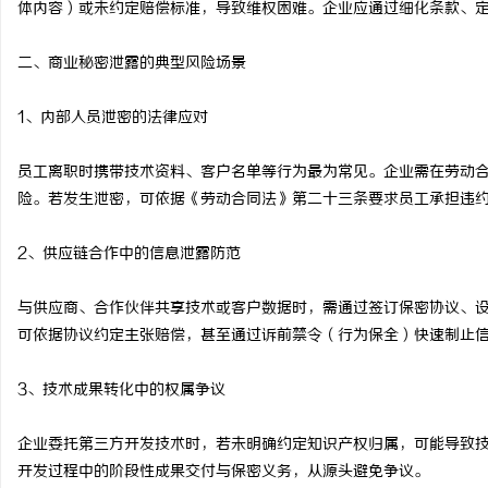
体内容）或未约定赔偿标准，导致维权困难。企业应通过细化条款、
激光切管机：现代制造业的革命性工具
2026年“更能拉”的轻
二、商业秘密泄露的典型风险场景
者全维度解析
息
1、内部人员泄密的法律应对
员工离职时携带技术资料、客户名单等行为最为常见。企业需在劳动
险。若发生泄密，可依据《劳动合同法》第二十三条要求员工承担违
2、供应链合作中的信息泄露防范
网
与供应商、合作伙伴共享技术或客户数据时，需通过签订保密协议、
可依据协议约定主张赔偿，甚至通过诉前禁令（行为保全）快速制止
3、技术成果转化中的权属争议
企业委托第三方开发技术时，若未明确约定知识产权归属，可能导致
开发过程中的阶段性成果交付与保密义务，从源头避免争议。