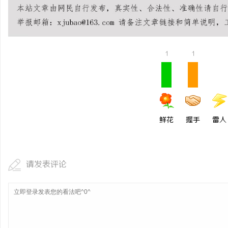
1
1
鲜花
握手
雷人
请发表评论