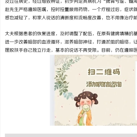
及过往病史，经过细致辨证，初步判定其病机为“脾肾亏虚、髓
激光切管机：现代制造业
赵先生严格遵照医嘱，按时按量服用药物，一个疗程过后，症状
感也减轻了，和家人说话的清晰度和流畅度改善，也不用像治疗
息
大夫根据患者的恢复进度，及时调整了配伍，在原有健脾填精的
进一步改善脑部的血液循环，滋养脑部神经，打通淤阻的脑络，
摆脱扶手自己独立行走，基本的说话不再受限。目前，仍在遵照
网