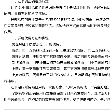
一、红卡的正确给药方式
红卡（外用红色诺卡氏菌细胞壁骨架）是局部外用药，通过宫颈局
证的，具有充分的科学依据。
局部给药的设计基于
HPV
感染的病理特点。
HPV
病毒主要感染宫
在宫颈局部形成较高的药物浓度。这种给药方式能够精准地激活局部
昌
作用。
二、详细使用方法和步骤
需在月经干净后
2-3
天开始使用。
溶药：第一支药品以
0.5mL-1mL
生理盐水溶解， 第二支药品以
清理分泌物：使用盐水将棉球微微浸湿，清洁阴道及宫颈表面的
制作微创面：用干纱布重搽宫颈表面形成微创面，用小毛刷刷宫
上药：第一支药推注到宫颈管里，第二支药浸湿带尾线棉球贴附
上完药以后，要求患者平躺
10
分钟左右。用药期间不要随意拉动
信
线棉球。
红卡
治疗采用隔日用药一次的方案，
10
次用药构成一个完整疗程
了解药物的正确使用方式是确保治疗效果的重要环节。
红卡
治疗
用于宫颈部位。这种给药方式具有靶向性强、安全性高的优势，是经