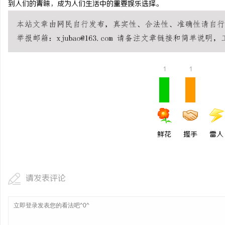
到人们的青睐，成为人们生活中的重要娱乐选择。
770FE20耐磨改性颗
命性材料
息
1
1
鲜花
握手
雷人
网
请发表评论